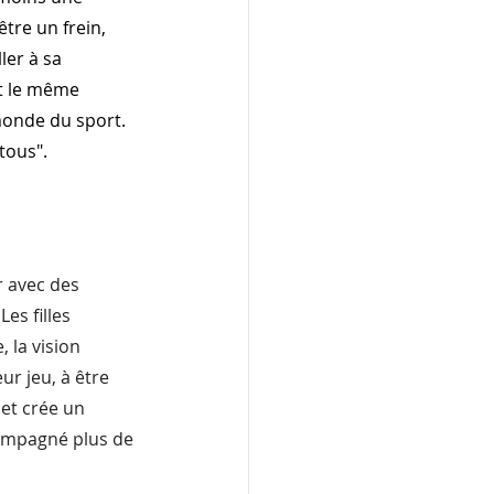
'être un frein, 
ler à sa 
nt le même 
monde du sport. 
tous".
 
r avec des 
es filles 
 la vision 
r jeu, à être 
et crée un 
compagné plus de 