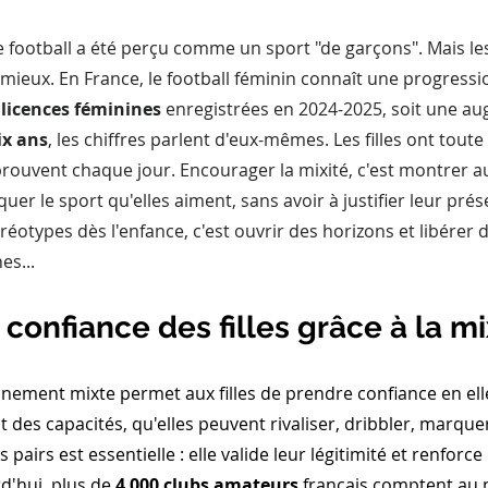
 football a été perçu comme un sport "de garçons". Mais les
t mieux. En France, le football féminin connaît une progressi
 licences féminines
 enregistrées en 2024-2025, soit une a
ix ans
, les chiffres parlent d'eux-mêmes. Les filles ont toute
e prouvent chaque jour. Encourager la mixité, c'est montrer au
quer le sport qu'elles aiment, sans avoir à justifier leur prés
éréotypes dès l'enfance, c'est ouvrir des horizons et libérer 
es...
 confiance des filles grâce à la mi
nement mixte permet aux filles de prendre confiance en elles
t des capacités, qu'elles peuvent rivaliser, dribbler, marquer
pairs est essentielle : elle valide leur légitimité et renforce
d'hui, plus de 
4 000 clubs amateurs
 français comptent au 