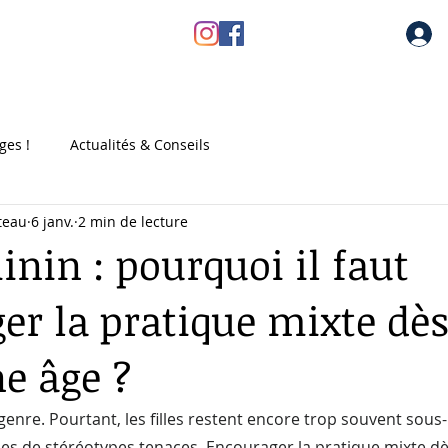
au
Les stages
Réservez votre stage
Dossier d'inscr
ges !
Actualités & Conseils
teau
6 janv.
2 min de lecture
inin : pourquoi il faut
er la pratique mixte dès
ne âge ?
 genre. Pourtant, les filles restent encore trop souvent sou
imes de stéréotypes tenaces. Encourager la pratique mixte dè