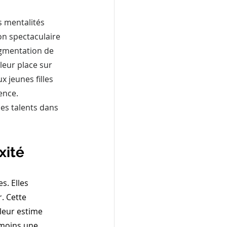
 mentalités 
on spectaculaire 
ugmentation de 
 leur place sur 
x jeunes filles 
ence.
des talents dans 
xité
. Elles 
. Cette 
 leur estime 
moins une 