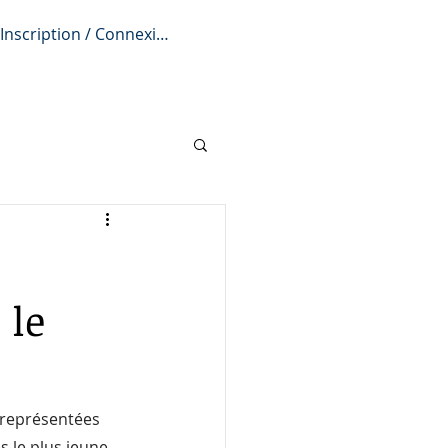
Inscription / Connexion
iption
L'actu
Infos pratiques
 le
s-représentées 
s le plus jeune 