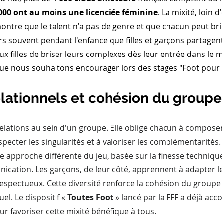
000 ont au moins une licenciée féminine
. La mixité, loin d
montre que le talent n'a pas de genre et que chacun peut bril
urs souvent pendant l'enfance que filles et garçons partage
ux filles de briser leurs complexes dès leur entrée dans le 
ue nous souhaitons encourager lors des stages "Foot pour 
lationnels et cohésion du groupe
 relations au sein d'un groupe. Elle oblige chacun à compose
especter les singularités et à valoriser les complémentarités. L
approche différente du jeu, basée sur la finesse technique,
nication. Les garçons, de leur côté, apprennent à adapter leu
 respectueux. Cette diversité renforce la cohésion du groupe 
el. Le dispositif «
Toutes Foot
» lancé par la FFF a déjà ac
ur favoriser cette mixité bénéfique à tous.