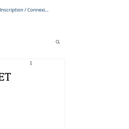
Inscription / Connexion
iption
L'actu
Infos pratiques
ET