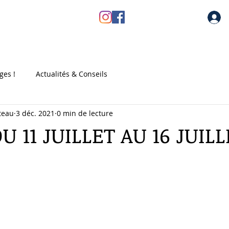
au
Les stages
Réservez votre stage
Dossier d'inscr
ges !
Actualités & Conseils
teau
3 déc. 2021
0 min de lecture
U 11 JUILLET AU 16 JUILL